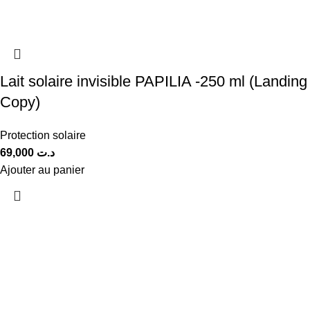
Lait solaire invisible PAPILIA -250 ml (Landing
Copy)
Protection solaire
69,000
د.ت
Ajouter au panier
Hydratation intense
Des lèvres douces dès la première utilisation
Enrichi en ingrédients nourrissants, notre baume à lèvres aide
à réparer les lèvres sèches et à leur redonner confort,
souplesse et éclat naturel.