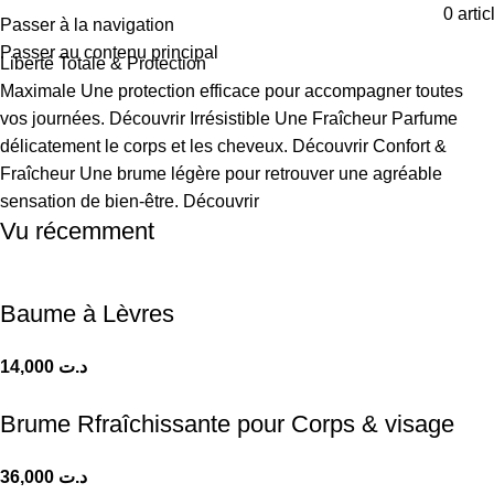
0
artic
Passer à la navigation
Passer au contenu principal
Liberté Totale
&
Protection
Maximale
Une protection efficace pour accompagner toutes
vos journées.
Découvrir
Irrésistible
Une Fraîcheur
Parfume
délicatement le corps et les cheveux.
Découvrir
Confort
&
Fraîcheur
Une brume légère pour retrouver une agréable
sensation de bien-être.
Découvrir
Vu récemment
Baume à Lèvres
14,000
د.ت
Brume Rfraîchissante pour Corps & visage
36,000
د.ت