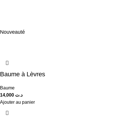
du soleil tout en offrant une sensation légère et agréable.
Découvrir
Nouveauté
Baume à Lèvres
Baume
14,000
د.ت
Ajouter au panier