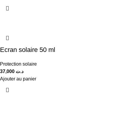
Ecran solaire 50 ml
Protection solaire
37,000
د.ت
Ajouter au panier
Protection SPF 50+
Protégez votre éclat naturel
Que ce soit à la plage, en ville ou lors de vos activités en
extérieur, notre lait solaire aide à protéger votre peau des effets