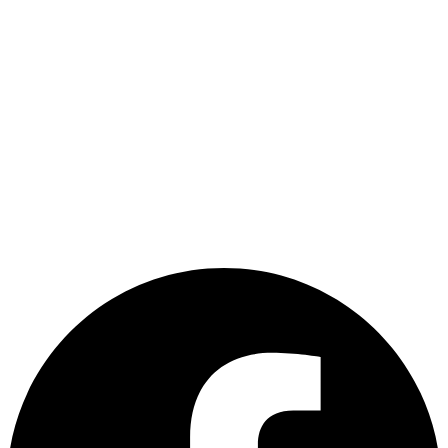
Des soins pensés pour révéler votre beauté naturelle, chaque
jour.
Produits
Baume à Lèvres
Brume
Ecran solaire
Lait solaire
Sun Protection
Rejoignez notre communauté
Facebook